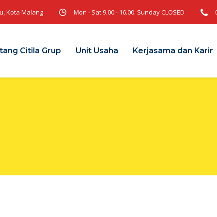
ru, Kota Malang
Mon - Sat 9.00 - 16.00. Sunday CLOSED
tang Citila Grup
Unit Usaha
Kerjasama dan Karir